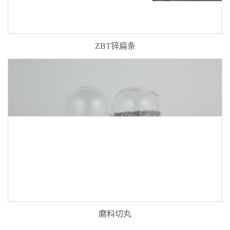
ZBT锌扁条
磨料切丸