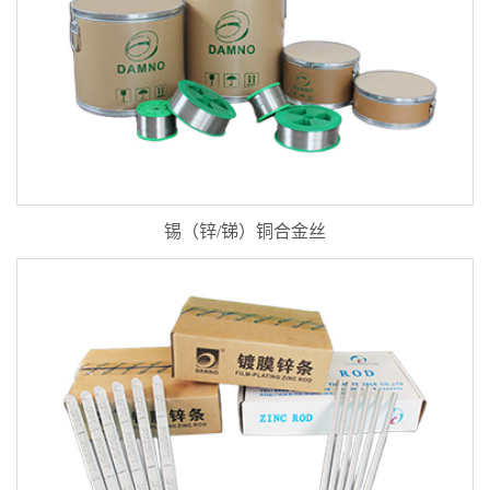
锡（锌/锑）铜合金丝