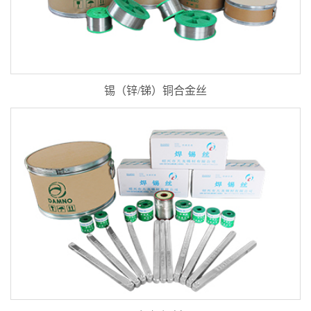
锡（锌/锑）铜合金丝