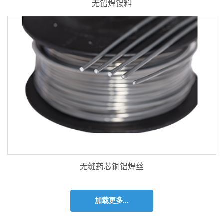
无铅焊锡料
无缝药芯铜铝焊丝
加载更多...